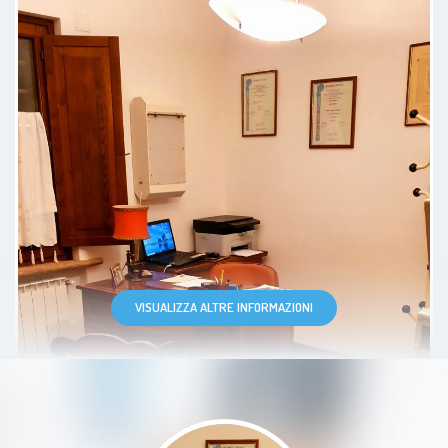
Paziente
Dottore molto gentile e
disponibile!! Mi sono trovato molto
bene, spiegazioni dettagliate.
Paziente
VISUALIZZA ALTRE INFORMAZIONI