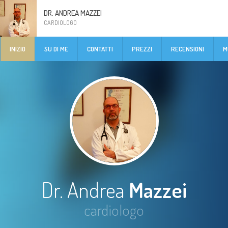
DR. ANDREA MAZZEI
CARDIOLOGO
INIZIO
SU DI ME
CONTATTI
PREZZI
RECENSIONI
M
Dr. Andrea
Mazzei
cardiologo