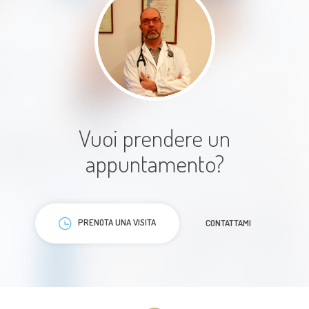
È il nostro cardiologo di famiglia da
molti anni. Professionalità,
disponibilità e gentilezza
ineguagliabili.
Paziente
Vuoi prendere un
appuntamento?
PRENOTA UNA VISITA
CONTATTAMI
Le spiegazioni sono state chiare,
semplici e rassicuranti
Paziente