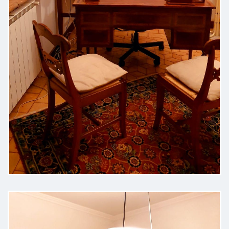
Conosco il Dott. Mazzei , la sua
professionalità e competenza da
tanti anni , oggi ho avuto il
riscontro. Grazie Andrea.
Paziente
Professionista estremamente
preparato e persona squisita